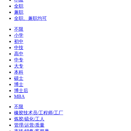
全职
兼职
全职、兼职均可
不限
小学
初中
中技
高中
中专
大专
本科
硕士
博士
博士后
MBA
不限
橡胶技术员/工程师/工厂
炼胶/硫化/工人
管理/运营/质量