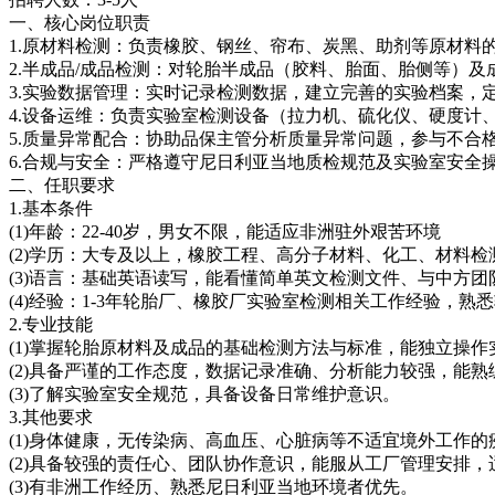
一、核心岗位职责
1.原材料检测：负责橡胶、钢丝、帘布、炭黑、助剂等原材料
2.半成品/成品检测：对轮胎半成品（胶料、胎面、胎侧等）
3.实验数据管理：实时记录检测数据，建立完善的实验档案，
4.设备运维：负责实验室检测设备（拉力机、硫化仪、硬度
5.质量异常配合：协助品保主管分析质量异常问题，参与不合
6.合规与安全：严格遵守尼日利亚当地质检规范及实验室安全
二、任职要求
1.基本条件
(1)年龄：22-40岁，男女不限，能适应非洲驻外艰苦环境
(2)学历：大专及以上，橡胶工程、高分子材料、化工、材料
(3)语言：基础英语读写，能看懂简单英文检测文件、与中方
(4)经验：1-3年轮胎厂、橡胶厂实验室检测相关工作经验，
2.专业技能
(1)掌握轮胎原材料及成品的基础检测方法与标准，能独立操
(2)具备严谨的工作态度，数据记录准确、分析能力较强，能熟练
(3)了解实验室安全规范，具备设备日常维护意识。
3.其他要求
(1)身体健康，无传染病、高血压、心脏病等不适宜境外工作
(2)具备较强的责任心、团队协作意识，能服从工厂管理安排
(3)有非洲工作经历、熟悉尼日利亚当地环境者优先。