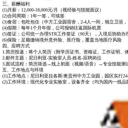
三、薪酬福利
(1)月薪：12,000-18,000元/月（视经验与技能面议）
(2)合同周期：1年一签，可续签
(3)食宿：包吃包住（中方工业园宿舍，2-4人一间，独立卫浴
(4)假期：每年1个月年假，公司报销往返国际机票
(5)签证：公司统一办理STR工作签证（90天），入境后协助办
(6)保险：足额缴纳境外意外险、医疗险，覆盖当地医疗风险
四、应聘方式
1.简历投递：将个人简历（附学历证书、资格证、工作证明、体检
2.邮件主题：尼日利亚-实验室人员-姓名-应聘岗位
3.面试流程：简历筛选→线上初面（视频/语音）→专业技能
五、工作地点与环境
(1)工作地点：尼日利亚拉各斯/奥贡州中方工业园，园区实行
(2)工作环境：现代化专业实验室，设备齐全（均为国内一线