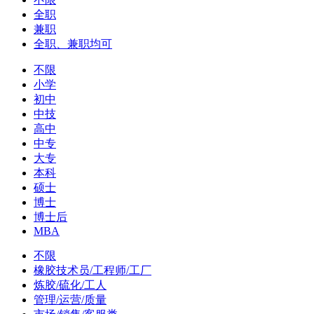
全职
兼职
全职、兼职均可
不限
小学
初中
中技
高中
中专
大专
本科
硕士
博士
博士后
MBA
不限
橡胶技术员/工程师/工厂
炼胶/硫化/工人
管理/运营/质量