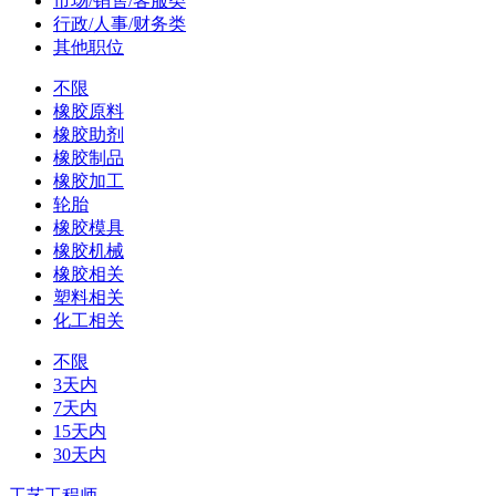
市场/销售/客服类
行政/人事/财务类
其他职位
不限
橡胶原料
橡胶助剂
橡胶制品
橡胶加工
轮胎
橡胶模具
橡胶机械
橡胶相关
塑料相关
化工相关
不限
3天内
7天内
15天内
30天内
工艺工程师