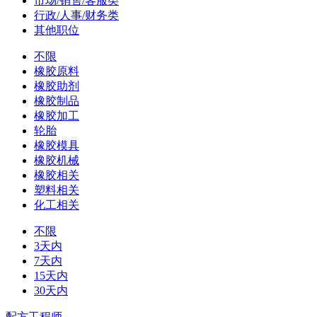
市场/销售/客服类
行政/人事/财务类
其他职位
不限
橡胶原料
橡胶助剂
橡胶制品
橡胶加工
轮胎
橡胶模具
橡胶机械
橡胶相关
塑料相关
化工相关
不限
3天内
7天内
15天内
30天内
配方工程师