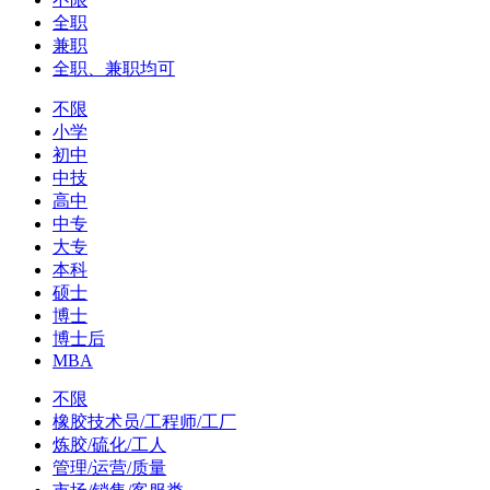
全职
兼职
全职、兼职均可
不限
小学
初中
中技
高中
中专
大专
本科
硕士
博士
博士后
MBA
不限
橡胶技术员/工程师/工厂
炼胶/硫化/工人
管理/运营/质量