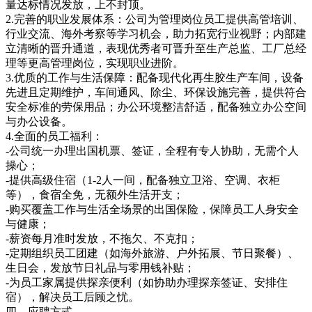
量达标情况发放，上不封顶。
2.完善的职业发展体系：公司为管理岗位员工提供高管培训、
行业交流、海外考察等学习机会，助力拓宽行业视野；内部建
立清晰的晋升通道，表现优秀者可晋升至生产总监、工厂总经
理等更高管理岗位，实现职业进阶。
3.优质的工作与生活保障：配备现代化再生胶生产车间，设备
先进且定期维护，车间通风、除尘、环保设施完善，提供符合
安全标准的劳保用品；办公环境整洁舒适，配备独立办公空间
与办公设备。
4.全面的员工福利：
-公司统一办理出国机票、签证，全程有专人协助，无需个人
操心；
-提供高级住宿（1-2人一间，配备独立卫浴、空调、衣柜
等），食宿全免，无额外生活开支；
-购买覆盖工作与生活全场景的出国保险，保障员工人身安全
与健康；
-薪资每月准时发放，不拖欠、不克扣；
-定期组织员工团建（如海外旅游、户外拓展、节日聚餐）、
生日会，发放节日礼品与零用钱补贴；
-为员工家属提供探亲便利（如协助办理探亲签证、安排住
宿），解决员工后顾之忧。
四、应聘方式