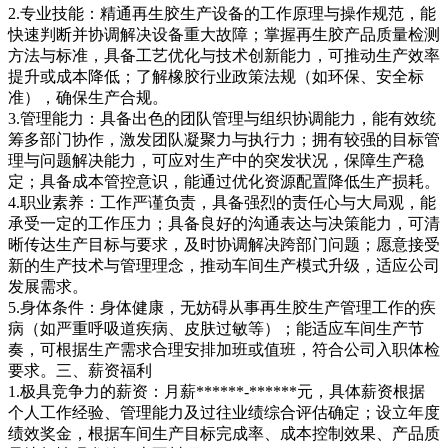
2.专业技能：精通再生胶生产设备的工作原理与操作规范，能
快速判断并协调解决设备重大故障；掌握再生胶产品质量检测
方法与标准，具备工艺优化与技术创新能力，可推动生产效率
提升或成本降低；了解橡胶行业政策法规（如环保、安全标
准），确保生产合规。
3.管理能力：具备出色的团队管理与组织协调能力，能有效统
筹多部门协作，激发团队凝聚力与执行力；拥有较强的目标管
理与问题解决能力，可应对生产中的突发状况，保障生产稳
定；具备成本管控意识，能通过优化资源配置降低生产损耗。
4.职业素养：工作严谨负责，具备强烈的责任心与大局观，能
承受一定的工作压力；具备良好的沟通表达与决策能力，可清
晰传达生产目标与要求，及时协调解决跨部门问题；愿意接受
新的生产技术与管理理念，推动车间生产模式升级，适应公司
发展需求。
5.身体条件：身体健康，无妨碍从事再生胶生产管理工作的疾
病（如严重呼吸道疾病、皮肤过敏等）；能适应车间生产节
奏，可根据生产需求合理安排加班或值班，符合公司入职体检
要求。三、薪资福利
1.极具竞争力的薪资：月薪******-******元，具体薪资根据
个人工作经验、管理能力及过往业绩综合评估确定；设立年度
绩效奖金，根据车间生产目标完成率、成本控制效果、产品质